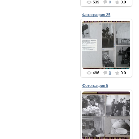
539
0
0.0
Фотография 25
24.08.2021
gor-fidel
496
0
0.0
Фотография 5
24.08.2021
3-10. Группа Л.Н.
Гаврилова Л.Н. /
г.Верещагино, Пермское
отд. ВАГО/
gor-fidel