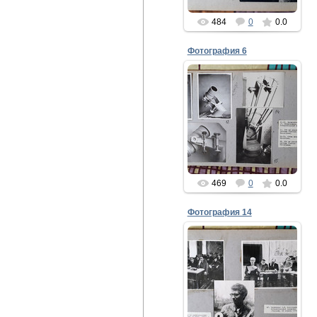
484
0
0.0
Фотография 6
24.08.2021
11-15. Василенко Н.П. /г.
Невинномыск,
Ставропольский край/.
11. 100-мм рефлектор
системы Ньютона-
Кассенрена. ...
gor-fidel
469
0
0.0
Фотография 14
24.08.2021
45,46. 5-ый коллоквиум по
любительскому
телескопостроению /г.
Баку, 1976г./.
47. Кириченко В.И.
фотографирует ...