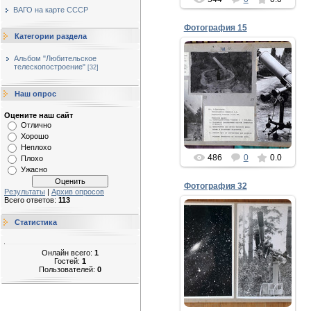
ВАГО на карте СССР
Фотография 15
Категории раздела
24.08.2021
Альбом "Любительское
телескопостроение"
[32]
49. Красный Сулим /
Ростовская обл./.
Строительство
Наш опрос
народной обсерватории.
50. В обсерватории
Оцените наш сайт
установлен 190-мм...
Отлично
gor-fidel
Хорошо
Неплохо
486
0
0.0
Плохо
Ужасно
Фотография 32
Результаты
|
Архив опросов
Всего ответов:
113
Статистика
24.08.2021
Онлайн всего:
1
Гостей:
1
gor-fidel
Пользователей:
0