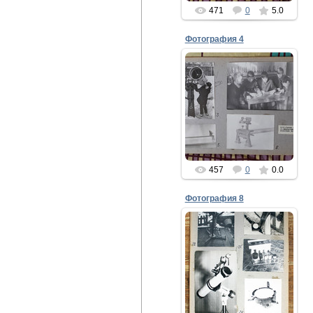
471
0
5.0
Фотография 4
24.08.2021
3-10. Группа Л.Н.
Гаврилова Л.Н. /
г.Верещагино, Пермское
отд. ВАГО/
gor-fidel
457
0
0.0
Фотография 8
24.08.2021
23-26. Умедбаев В.
/МО ВАГО/
gor-fidel