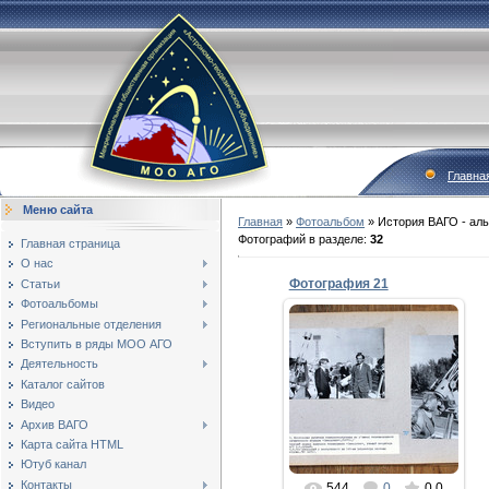
Главна
Меню сайта
Главная
»
Фотоальбом
»
История ВАГО - ал
Фотографий в разделе
:
32
Главная страница
О нас
Фотография 21
Статьи
Фотоальбомы
25.08.2021
Региональные отделения
69.-70. Московские
Вступить в ряды МОО АГО
любители
Деятельность
телескопостроения на
Каталог сайтов
съёмках телевизионного
Видео
астрономического
журнала "Звездочёт"
Архив ВАГО
/1977г./...
Карта сайта HTML
gor-fidel
Ютуб канал
Контакты
544
0
0.0