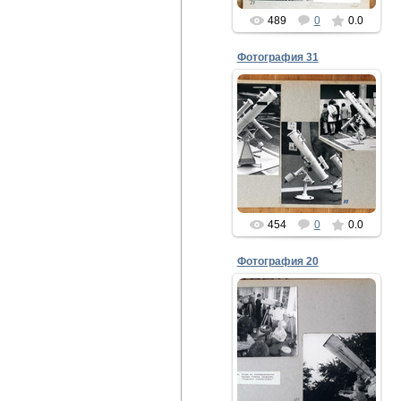
489
0
0.0
Фотография 31
24.08.2021
gor-fidel
454
0
0.0
Фотография 20
24.08.2021
68-68а. Кадры из
телевизионного фильма
"Внуки Галилея". /
Пермское телевидение/.
gor-fidel