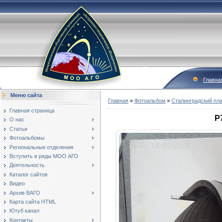
Главна
Меню сайта
Главная
»
Фотоальбом
»
Сталинградский пл
Главная страница
P
О нас
Статьи
Фотоальбомы
Региональные отделения
Вступить в ряды МОО АГО
Деятельность
Каталог сайтов
Видео
Архив ВАГО
Карта сайта HTML
Ютуб канал
Контакты