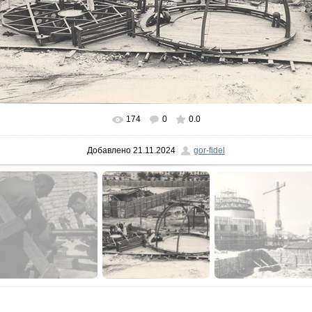
174
0
0.0
В реальном размере
800x526
/ 241.0Kb
Добавлено
21.11.2024
gor-fidel