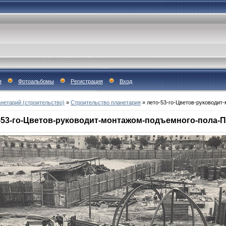
я
Фотоальбомы
Регистрация
Вход
нетарий (строительство)
»
Строительство планетария
»
лето-53-го-Цветов-руководит
-53-го-Цветов-руководит-монтажом-подъемного-пола-По