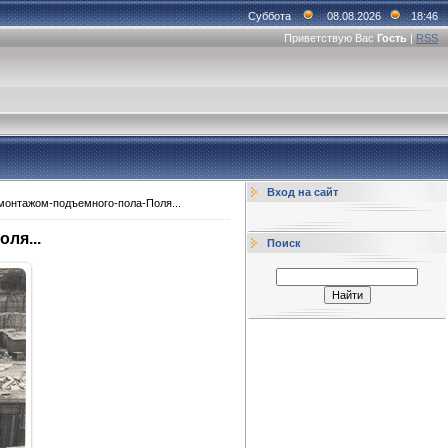
Суббота
08.08.2026
18:46
Приветствую Вас
Гость
|
RSS
Вход на сайт
-монтажом-подъемного-пола-Поля...
ля...
Поиск