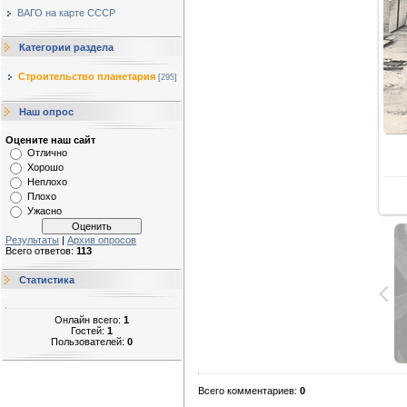
ВАГО на карте СССР
Категории раздела
Строительство планетария
[295]
Наш опрос
Оцените наш сайт
Отлично
Хорошо
Неплохо
Плохо
Ужасно
Результаты
|
Архив опросов
Всего ответов:
113
Статистика
Онлайн всего:
1
Гостей:
1
Пользователей:
0
Всего комментариев
:
0