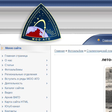
Главна
Меню сайта
Главная
»
Фотоальбом
»
Сталинградский пла
Главная страница
лето
О нас
Статьи
Фотоальбомы
Региональные отделения
Вступить в ряды МОО АГО
Деятельность
Каталог сайтов
Видео
Архив ВАГО
Карта сайта HTML
Ютуб канал
Контакты