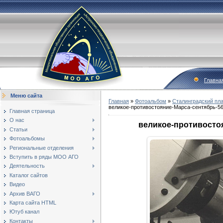
Главна
Меню сайта
Главная
»
Фотоальбом
»
Сталинградский пла
великое-противостояние-Марса-сентябрь-5
Главная страница
О нас
великое-противосто
Статьи
Фотоальбомы
Региональные отделения
Вступить в ряды МОО АГО
Деятельность
Каталог сайтов
Видео
Архив ВАГО
Карта сайта HTML
Ютуб канал
Контакты