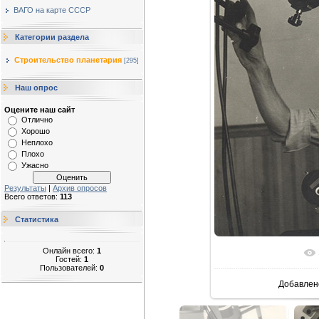
ВАГО на карте СССР
Категории раздела
Строительство планетария
[295]
Наш опрос
Оцените наш сайт
Отлично
Хорошо
Неплохо
Плохо
Ужасно
Результаты
|
Архив опросов
Всего ответов:
113
Статистика
Онлайн всего:
1
В реальн
Гостей:
1
Пользователей:
0
Добавлен