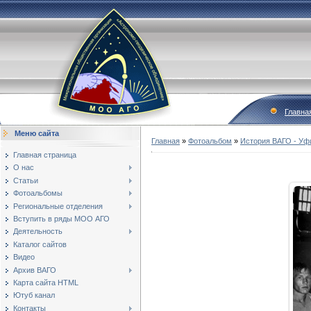
Главна
Меню сайта
Главная
»
Фотоальбом
»
История ВАГО - Уф
Главная страница
О нас
Статьи
Фотоальбомы
Региональные отделения
Вступить в ряды МОО АГО
Деятельность
Каталог сайтов
Видео
Архив ВАГО
Карта сайта HTML
Ютуб канал
Контакты