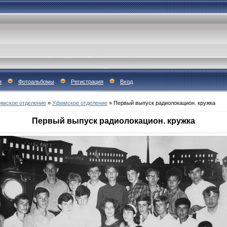
я
Фотоальбомы
Регистрация
Вход
имское отделение
»
Уфимское отделение
»
Первый выпуск радиолокацион. кружка
Первый выпуск радиолокацион. кружка