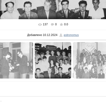
137
0
0.0
В реальном размере
900x469
/ 133.1Kb
Добавлено
10.12.2024
astronomus