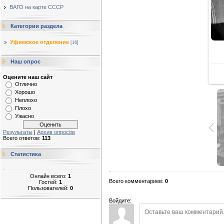
ВАГО на карте СССР
Категории раздела
Уфимское отделение
[16]
Наш опрос
Оцените наш сайт
Отлично
Хорошо
Неплохо
Плохо
Ужасно
Результаты
|
Архив опросов
Всего ответов:
113
Статистика
Онлайн всего:
1
Всего комментариев
:
0
Гостей:
1
Пользователей:
0
Войдите: