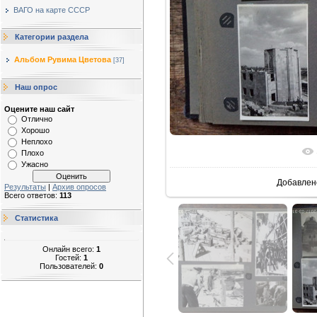
ВАГО на карте СССР
Категории раздела
Альбом Рувима Цветова
[37]
Наш опрос
Оцените наш сайт
Отлично
Хорошо
Неплохо
В реальн
Плохо
Ужасно
Добавлен
Результаты
|
Архив опросов
Всего ответов:
113
Статистика
Онлайн всего:
1
Гостей:
1
Пользователей:
0