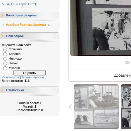
ВАГО на карте СССР
Категории раздела
Альбом Рувима Цветова
[37]
Наш опрос
Оцените наш сайт
Отлично
Хорошо
Неплохо
В реальн
Плохо
Ужасно
Добавлен
Результаты
|
Архив опросов
Всего ответов:
113
Статистика
Онлайн всего:
1
Гостей:
1
Пользователей:
0