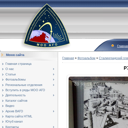
Главна
Меню сайта
Главная
»
Фотоальбом
»
Сталинградский пл
Главная страница
P
О нас
Статьи
Фотоальбомы
Региональные отделения
Вступить в ряды МОО АГО
Деятельность
Каталог сайтов
Видео
Архив ВАГО
Карта сайта HTML
Ютуб канал
Контакты